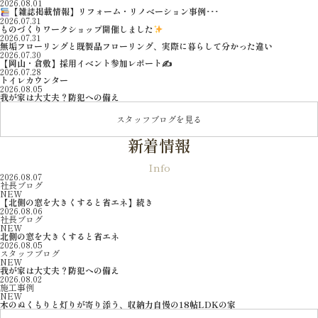
2026.08.01
【雑誌掲載情報】リフォーム・リノベーション事例･･･
2026.07.31
ものづくりワークショップ開催しました
2026.07.31
無垢フローリングと既製品フローリング、実際に暮らして分かった違い
2026.07.30
【岡山・倉敷】採用イベント参加レポート✍
2026.07.28
トイレカウンター
2026.08.05
我が家は大丈夫？防犯への備え
スタッフブログを見る
新着情報
Info
2026.08.07
社長ブログ
NEW
【北側の窓を大きくすると省エネ】続き
2026.08.06
社長ブログ
NEW
北側の窓を大きくすると省エネ
2026.08.05
スタッフブログ
NEW
我が家は大丈夫？防犯への備え
2026.08.02
施工事例
NEW
木のぬくもりと灯りが寄り添う、収納力自慢の18帖LDKの家