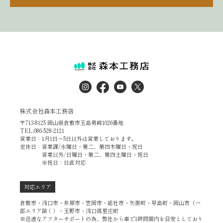
株式会社森本工務店
〒713-8125 岡山県倉敷市玉島勇崎1026番地
TEL.086-528-2121
営業日：1月1日～5日以外は営業しております。
定休日：営業課/水曜日・第二、第四木曜日・祝日
営業以外/日曜日・第二、第四土曜日・祝日
※祝日：日直対応
対応エリア
倉敷市・浅口市・井原市・笠岡市・総社市・矢掛町・早島町・岡山市（一
部エリア除く）・玉野市・浅口郡里庄町
※迅速なアフターサポートの為、弊社から車で1時間圏内を目安としており