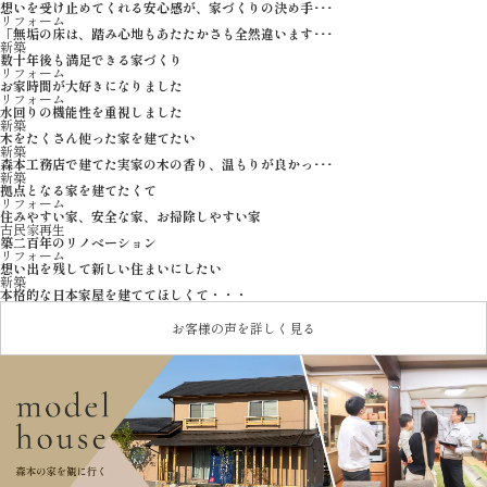
想いを受け止めてくれる安心感が、家づくりの決め手･･･
リフォーム
「無垢の床は、踏み心地もあたたかさも全然違います･･･
新築
数十年後も満足できる家づくり
リフォーム
お家時間が大好きになりました
リフォーム
水回りの機能性を重視しました
新築
木をたくさん使った家を建てたい
新築
森本工務店で建てた実家の木の香り、温もりが良かっ･･･
新築
拠点となる家を建てたくて
リフォーム
住みやすい家、安全な家、お掃除しやすい家
古民家再生
築二百年のリノベーション
リフォーム
想い出を残して新しい住まいにしたい
新築
本格的な日本家屋を建ててほしくて・・・
お客様の声を詳しく見る