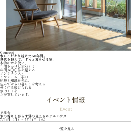
Concept
木にこだわり続けた
60
年間。
世代を超えて、ずっと暮らせる家。
本物の木を使い、
手間をかけた家づくり
年間五〇〇件を超える
メンテナンス・
リフォーム工事の
経験と知識を元に、
住んでからの暮らしを考える
長く住み続けられる
家づくりを
ご提案しています。
イベント情報
Event
見学会
木の香りと暮らす港の見えるモデルハウス
7月1日（月）～7月31日（水）
一覧を見る