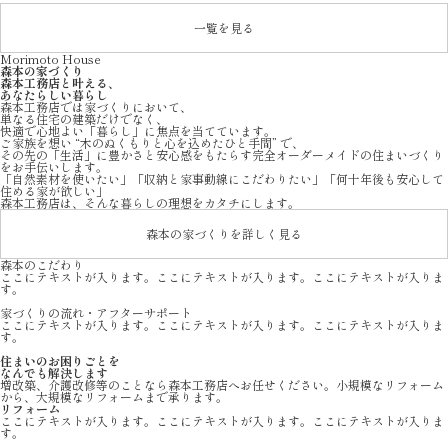
一覧を見る
Morimoto House
森本の家づくり
森本工務店と叶える、
あなたらしい暮らし
森本工務店では家づくりにおいて、
単なる住宅の建築だけでなく、
快適で心地よい「暮らし」に焦点を当てています。
ご家族を想い “木のぬくもりと心を込めたひと手間” で、
その先の「生活」に豊かさと安心感をもたらす完全オーダーメイドの住まいづくり
をお手伝いします。
「自然素材を使いたい」「収納と家事動線にこだわりたい」「何十年後も安心して
住める家が欲しい」
森本工務店は、そんな暮らしの理想をカタチにします。
森本の家づくりを詳しく見る
森本のこだわり
ここにテキストが入ります。ここにテキストが入ります。ここにテキストが入りま
す。
家づくりの流れ・アフターサポート
ここにテキストが入ります。ここにテキストが入ります。ここにテキストが入りま
す。
住まいのお困りごとを
なんでも解決します
増改築、介護改修等のことなら森本工務店へお任せください。小規模なリフォーム
から、大規模なリフォームまで承ります。
リフォーム
ここにテキストが入ります。ここにテキストが入ります。ここにテキストが入りま
す。