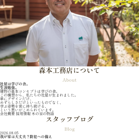
森本工務店について
About
社屋は学びの舎。
生涯勉強。
建物の基本コンセプトは学びの舎。
この構想から、私たちの社屋が生まれました。
単にデザインだけ、
めずらしさだけといったものでなく、
学ぶ姿勢を常に持ち続ける、
という思いがこめられています。
会社概要
採用情報
木の家の物語
スタッフブログ
Blog
2026.08.05
我が家は大丈夫？防犯への備え