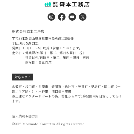
株式会社森本工務店
〒713-8125 岡山県倉敷市玉島勇崎1026番地
TEL.086-528-2121
営業日：1月1日～5日以外は営業しております。
定休日：営業課/水曜日・第二、第四木曜日・祝日
営業以外/日曜日・第二、第四土曜日・祝日
※祝日：日直対応
対応エリア
倉敷市・浅口市・井原市・笠岡市・総社市・矢掛町・早島町・岡山市（一
部エリア除く）・玉野市・浅口郡里庄町
※迅速なアフターサポートの為、弊社から車で1時間圏内を目安としており
ます。
個人情報保護方針
©2026 Morimoto Koumuten All rights recerved.