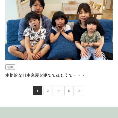
新築
本格的な日本家屋を建ててほしくて・・・
投
稿
1
2
…
6
>
次
の
へ
ペ
ー
ジ
送
り