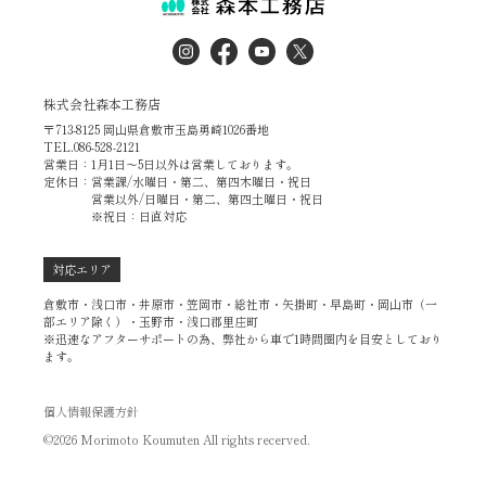
株式会社森本工務店
〒713-8125 岡山県倉敷市玉島勇崎1026番地
TEL.086-528-2121
営業日：1月1日～5日以外は営業しております。
定休日：営業課/水曜日・第二、第四木曜日・祝日
営業以外/日曜日・第二、第四土曜日・祝日
※祝日：日直対応
対応エリア
倉敷市・浅口市・井原市・笠岡市・総社市・矢掛町・早島町・岡山市（一
部エリア除く）・玉野市・浅口郡里庄町
※迅速なアフターサポートの為、弊社から車で1時間圏内を目安としており
ます。
個人情報保護方針
©2026 Morimoto Koumuten All rights recerved.