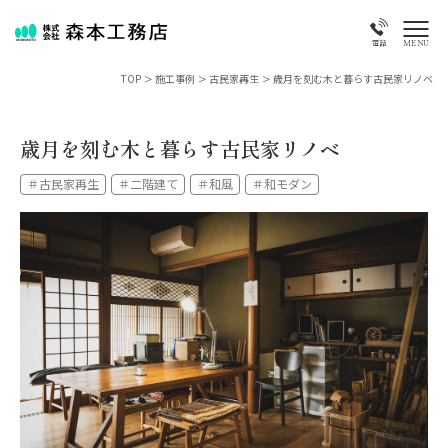
MENU
電話
TOP
>
施工事例
>
古民家再生
>
歳月を刻む木と暮らす古民家リノベ
歳月を刻む木と暮らす古民家リノベ
＃古民家再生
＃二階建て
＃和風
＃和モダン