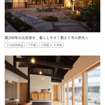
築200年の古民家を、暮らしやすく整えて次の世代へ
＃古民家再生
＃平屋
＃和風
＃漆喰