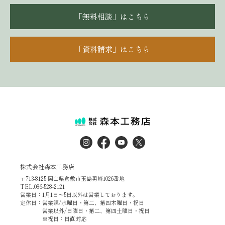
「無料相談」はこちら
「資料請求」はこちら
株式会社森本工務店
〒713-8125 岡山県倉敷市玉島勇崎1026番地
TEL.086-528-2121
営業日：1月1日～5日以外は営業しております。
定休日：営業課/水曜日・第二、第四木曜日・祝日
営業以外/日曜日・第二、第四土曜日・祝日
※祝日：日直対応