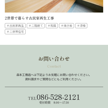
2世帯で暮らす古民家再生工事
＃古民家再生
＃二階建て
＃和風
＃焼き板
＃漆喰
＃二世帯住宅
お問い合わせ
Contact
森本工務店へは下記よりお気軽にお問い合わせください。
資料請求やご質問などにもご利用ください。
086-528-2121
TEL
受付時間 8:00～17:30