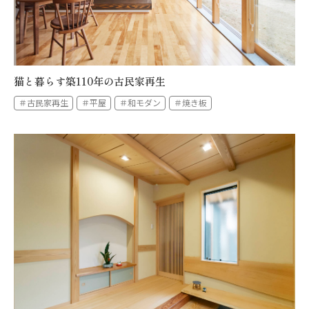
猫と暮らす築110年の古民家再生
＃古民家再生
＃平屋
＃和モダン
＃焼き板