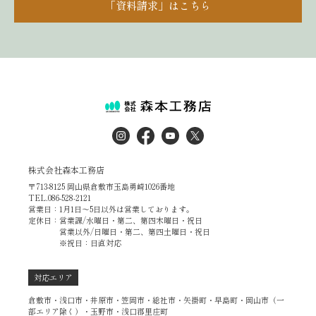
「資料請求」はこちら
株式会社森本工務店
〒713-8125 岡山県倉敷市玉島勇崎1026番地
TEL.086-528-2121
営業日：1月1日～5日以外は営業しております。
定休日：営業課/水曜日・第二、第四木曜日・祝日
営業以外/日曜日・第二、第四土曜日・祝日
※祝日：日直対応
対応エリア
倉敷市・浅口市・井原市・笠岡市・総社市・矢掛町・早島町・岡山市（一
部エリア除く）・玉野市・浅口郡里庄町