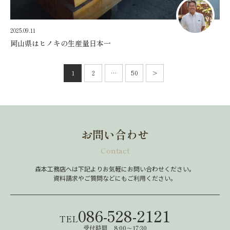
2025.09.11
岡山県はヒノキの生産量日本一
投
稿
1
2
…
50
>
次
の
へ
ペ
ー
ジ
送
り
お問い合わせ
Contact
森本工務店へは下記よりお気軽にお問い合わせください。
資料請求やご質問などにもご利用ください。
086-528-2121
TEL
受付時間 8:00～17:30