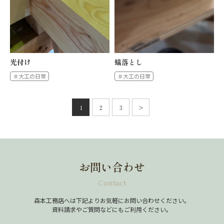
光付け
蟻落とし
＃大工の日常
＃大工の日常
投
稿
1
2
3
>
次
の
へ
ペ
ー
ジ
送
り
お問い合わせ
Contact
森本工務店へは下記よりお気軽にお問い合わせください。
資料請求やご質問などにもご利用ください。