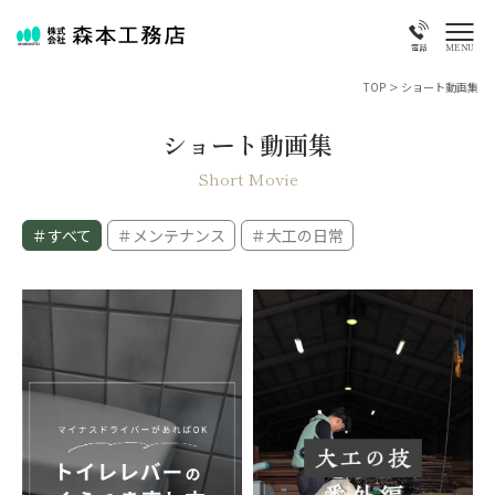
MENU
電話
TOP
>
ショート動画集
ショート動画集
Short Movie
＃すべて
＃メンテナンス
＃大工の日常