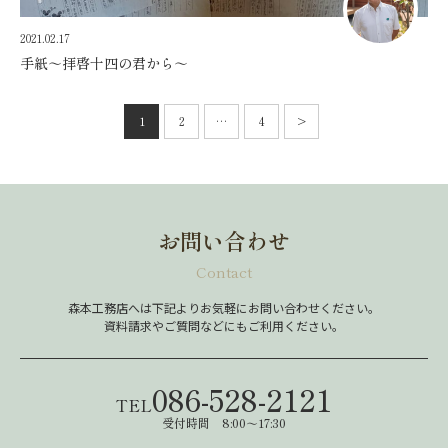
2021.02.17
手紙～拝啓十四の君から～
投
稿
1
2
…
4
>
次
の
へ
ペ
ー
ジ
送
り
お問い合わせ
Contact
森本工務店へは下記よりお気軽にお問い合わせください。
資料請求やご質問などにもご利用ください。
086-528-2121
TEL
受付時間 8:00～17:30