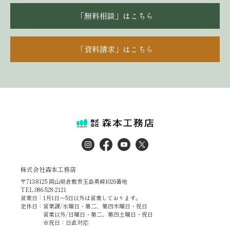
「無料相談」はこちら
「資料請求」はこちら
株式会社森本工務店
〒713-8125 岡山県倉敷市玉島勇崎1026番地
TEL.086-528-2121
営業日：1月1日～5日以外は営業しております。
定休日：営業課/水曜日・第二、第四木曜日・祝日
営業以外/日曜日・第二、第四土曜日・祝日
※祝日：日直対応