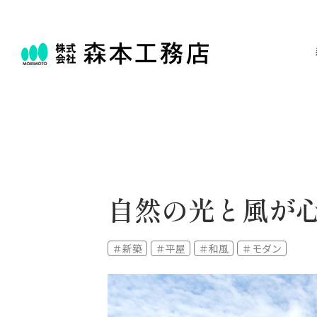
自然の光と風が
＃新築
＃平屋
＃和風
＃モダン