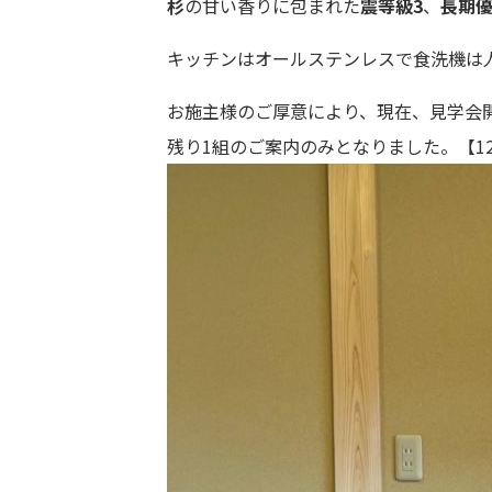
杉
の甘い香りに包まれた
震等級3
、
長期
キッチンはオールステンレスで食洗機は
お施主様のご厚意により、現在、見学会
残り1組のご案内のみとなりました。【12月