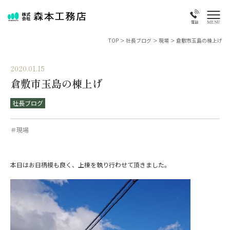
MENU
電話
TOP
>
社長ブログ
>
現場
>
倉敷市玉島の棟上げ
2020.01.15
倉敷市玉島の棟上げ
社長ブログ
＃現場
本日はお日柄模も良く、上棟を執り行わせて頂きました。