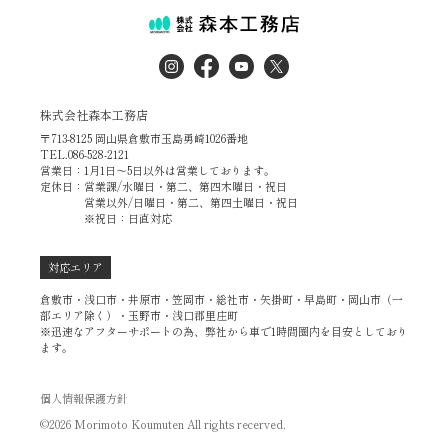
株式会社森本工務店
〒713-8125 岡山県倉敷市玉島勇崎1026番地
TEL.086-528-2121
営業日：1月1日～5日以外は営業しております。
定休日：営業課/水曜日・第二、第四木曜日・祝日
営業以外/日曜日・第二、第四土曜日・祝日
※祝日：日直対応
対応エリア
倉敷市・浅口市・井原市・笠岡市・総社市・矢掛町・早島町・岡山市（一
部エリア除く）・玉野市・浅口郡里庄町
※迅速なアフターサポートの為、弊社から車で1時間圏内を目安としており
ます。
個人情報保護方針
©2026 Morimoto Koumuten All rights recerved.