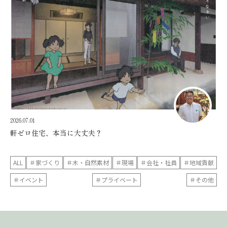
2026.07.01
軒ゼロ住宅、本当に大丈夫？
ALL
＃家づくり
＃木・自然素材
＃現場
＃会社・社員
＃地域貢献
＃イベント
＃プライベート
＃その他