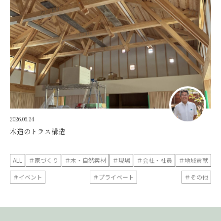
2026.06.24
木造のトラス構造
ALL
＃家づくり
＃木・自然素材
＃現場
＃会社・社員
＃地域貢献
＃イベント
＃プライベート
＃その他