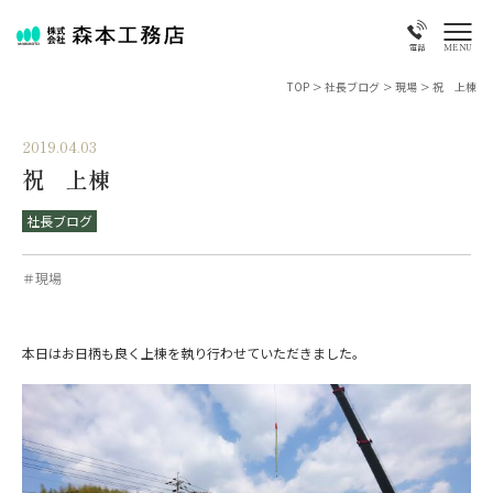
MENU
電話
TOP
>
社長ブログ
>
現場
>
祝 上棟
2019.04.03
祝 上棟
社長ブログ
＃現場
本日はお日柄も良く上棟を執り行わせていただきました。