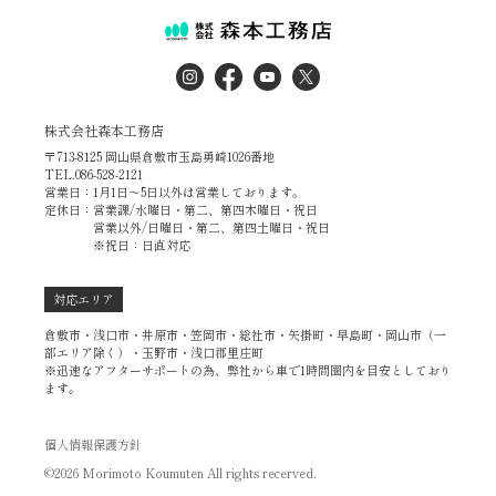
株式会社森本工務店
〒713-8125 岡山県倉敷市玉島勇崎1026番地
TEL.086-528-2121
営業日：1月1日～5日以外は営業しております。
定休日：営業課/水曜日・第二、第四木曜日・祝日
営業以外/日曜日・第二、第四土曜日・祝日
※祝日：日直対応
対応エリア
倉敷市・浅口市・井原市・笠岡市・総社市・矢掛町・早島町・岡山市（一
部エリア除く）・玉野市・浅口郡里庄町
※迅速なアフターサポートの為、弊社から車で1時間圏内を目安としており
ます。
個人情報保護方針
©2026 Morimoto Koumuten All rights recerved.