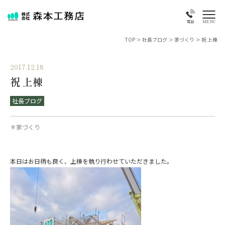
MENU
電話
TOP
>
社長ブログ
>
家づくり
>
祝 上棟
2017.12.18
祝 上棟
社長ブログ
＃家づくり
本日はお日柄も良く、上棟を執り行わせていただきました。