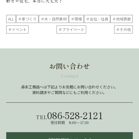
軒ゼロ住宅、本当に大丈夫？
ALL
＃家づくり
＃木・自然素材
＃現場
＃会社・社員
＃地域貢献
＃イベント
＃プライベート
＃その他
お問い合わせ
Contact
森本工務店へは下記よりお気軽にお問い合わせください。
資料請求やご質問などにもご利用ください。
086-528-2121
TEL
受付時間 8:00～17:30