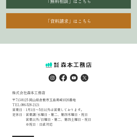
「無料相談」はこちら
「資料請求」はこちら
株式会社森本工務店
〒713-8125 岡山県倉敷市玉島勇崎1026番地
TEL.086-528-2121
営業日：1月1日～5日以外は営業しております。
定休日：営業課/水曜日・第二、第四木曜日・祝日
営業以外/日曜日・第二、第四土曜日・祝日
※祝日：日直対応