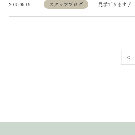
2015.05.16
スタッフブログ
見学できます！
投
<
稿
前
の
へ
ペ
ー
ジ
送
り