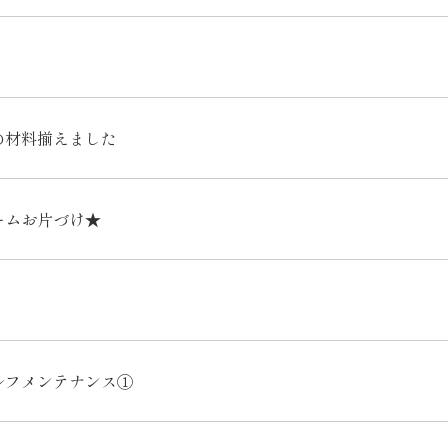
の材料揃えました
ームお片づけ★
ルフメンテナンス①