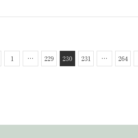
1
…
229
230
231
…
264