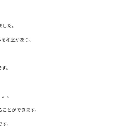
ました。
ある和室があり、
です。
。。。
ることができます。
です。