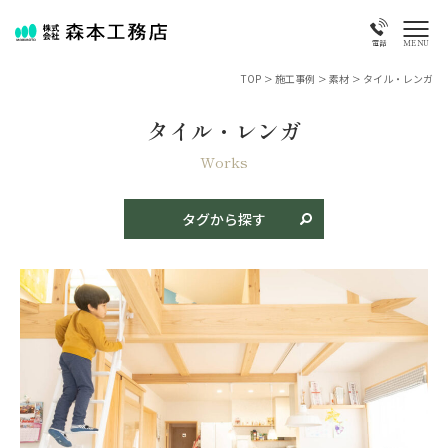
MENU
電話
TOP
>
施工事例
>
素材
>
タイル・レンガ
タイル・レンガ
商品名
新築
リフォーム
古民家再生
店舗・特殊物件
Works
タイプ
タグから探す
平屋
二階建て
特殊・変形地
二世帯住宅
テイスト
和風
モダン
和モダン
洋風
素材
焼き板
漆喰
タイル・レンガ