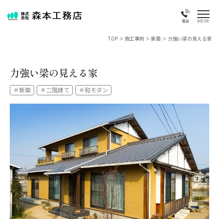
MENU
電話
TOP
>
施工事例
>
新築
>
力強い梁の見える家
力強い梁の見える家
＃新築
＃二階建て
＃和モダン