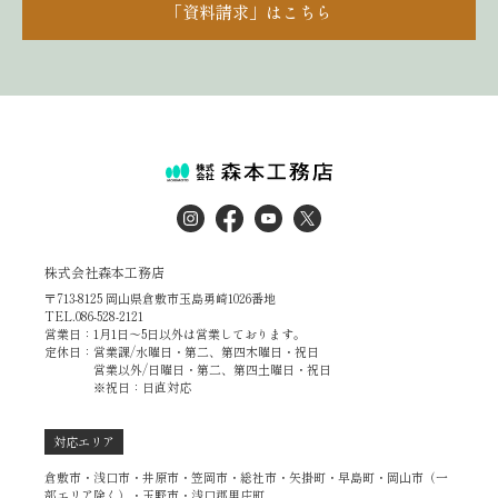
「資料請求」はこちら
株式会社森本工務店
〒713-8125 岡山県倉敷市玉島勇崎1026番地
TEL.086-528-2121
営業日：1月1日～5日以外は営業しております。
定休日：営業課/水曜日・第二、第四木曜日・祝日
営業以外/日曜日・第二、第四土曜日・祝日
※祝日：日直対応
対応エリア
倉敷市・浅口市・井原市・笠岡市・総社市・矢掛町・早島町・岡山市（一
部エリア除く）・玉野市・浅口郡里庄町