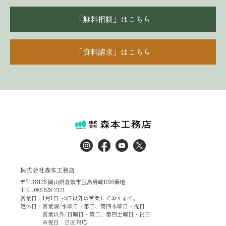
「無料相談」はこちら
「資料請求」はこちら
株式会社森本工務店
〒713-8125 岡山県倉敷市玉島勇崎1026番地
TEL.086-528-2121
営業日：1月1日～5日以外は営業しております。
定休日：営業課/水曜日・第二、第四木曜日・祝日
営業以外/日曜日・第二、第四土曜日・祝日
※祝日：日直対応