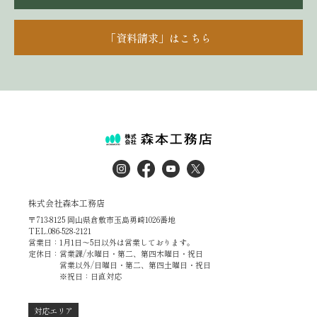
「資料請求」はこちら
株式会社森本工務店
〒713-8125 岡山県倉敷市玉島勇崎1026番地
TEL.086-528-2121
営業日：1月1日～5日以外は営業しております。
定休日：営業課/水曜日・第二、第四木曜日・祝日
営業以外/日曜日・第二、第四土曜日・祝日
※祝日：日直対応
対応エリア