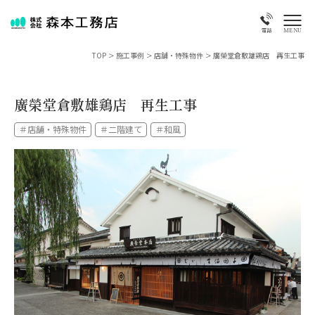
MENU
電話
TOP
>
施工事例
>
店舗・特殊物件
>
廣榮堂倉敷雄鶏店 再生工事
廣榮堂倉敷雄鶏店 再生工事
＃店舗・特殊物件
＃二階建て
＃和風