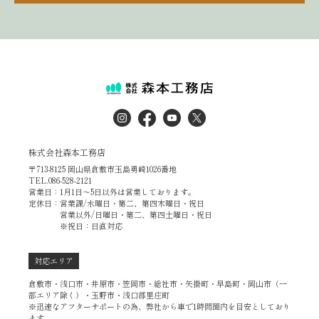
株式会社森本工務店
〒713-8125 岡山県倉敷市玉島勇崎1026番地
TEL.086-528-2121
営業日：1月1日～5日以外は営業しております。
定休日：営業課/水曜日・第二、第四木曜日・祝日
営業以外/日曜日・第二、第四土曜日・祝日
※祝日：日直対応
対応エリア
倉敷市・浅口市・井原市・笠岡市・総社市・矢掛町・早島町・岡山市（一
部エリア除く）・玉野市・浅口郡里庄町
※迅速なアフターサポートの為、弊社から車で1時間圏内を目安としており
ます。