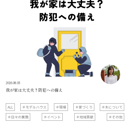
2026.08.05
我が家は大丈夫？防犯への備え
ALL
＃モデルハウス
＃現場
＃家づくり
＃木について
＃日々の業務
＃イベント
＃地域貢献
＃その他