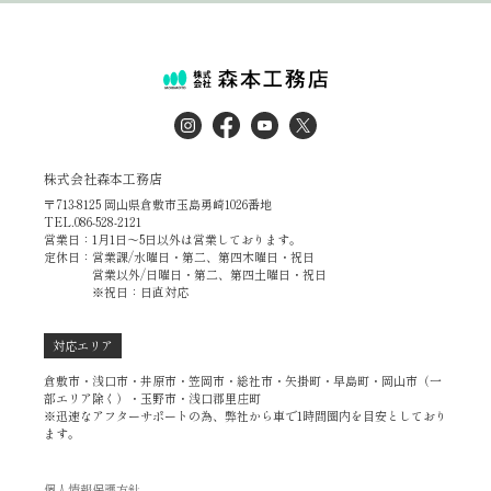
株式会社森本工務店
〒713-8125 岡山県倉敷市玉島勇崎1026番地
TEL.086-528-2121
営業日：1月1日～5日以外は営業しております。
定休日：営業課/水曜日・第二、第四木曜日・祝日
営業以外/日曜日・第二、第四土曜日・祝日
※祝日：日直対応
対応エリア
倉敷市・浅口市・井原市・笠岡市・総社市・矢掛町・早島町・岡山市（一
部エリア除く）・玉野市・浅口郡里庄町
※迅速なアフターサポートの為、弊社から車で1時間圏内を目安としており
ます。
個人情報保護方針