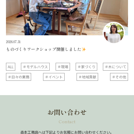
2026.07.31
ものづくりワークショップ開催しました
ALL
＃モデルハウス
＃現場
＃家づくり
＃木について
＃日々の業務
＃イベント
＃地域貢献
＃その他
お問い合わせ
Contact
森本工務店へは下記よりお気軽にお問い合わせください。