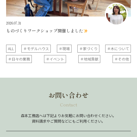
2026.07.31
ものづくりワークショップ開催しました
ALL
＃モデルハウス
＃現場
＃家づくり
＃木について
＃日々の業務
＃イベント
＃地域貢献
＃その他
お問い合わせ
Contact
森本工務店へは下記よりお気軽にお問い合わせください。
資料請求やご質問などにもご利用ください。