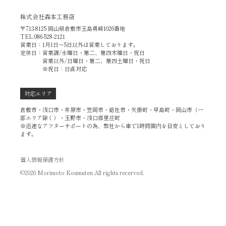
株式会社森本工務店
〒713-8125 岡山県倉敷市玉島勇崎1026番地
TEL.086-528-2121
営業日：1月1日～5日以外は営業しております。
定休日：営業課/水曜日・第二、第四木曜日・祝日
営業以外/日曜日・第二、第四土曜日・祝日
※祝日：日直対応
対応エリア
倉敷市・浅口市・井原市・笠岡市・総社市・矢掛町・早島町・岡山市（一
部エリア除く）・玉野市・浅口郡里庄町
※迅速なアフターサポートの為、弊社から車で1時間圏内を目安としており
ます。
個人情報保護方針
©2026 Morimoto Koumuten All rights recerved.