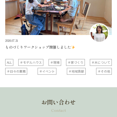
2026.07.31
ものづくりワークショップ開催しました
ALL
＃モデルハウス
＃現場
＃家づくり
＃木について
＃日々の業務
＃イベント
＃地域貢献
＃その他
お問い合わせ
Contact