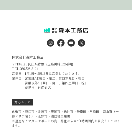
株式会社森本工務店
〒713-8125 岡山県倉敷市玉島勇崎1026番地
TEL.086-528-2121
営業日：1月1日～5日以外は営業しております。
定休日：営業課/水曜日・第二、第四木曜日・祝日
営業以外/日曜日・第二、第四土曜日・祝日
※祝日：日直対応
対応エリア
倉敷市・浅口市・井原市・笠岡市・総社市・矢掛町・早島町・岡山市（一
部エリア除く）・玉野市・浅口郡里庄町
※迅速なアフターサポートの為、弊社から車で1時間圏内を目安としており
ます。