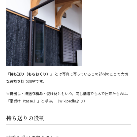
「持ち送り（もちおくり）」
とは写真に写っているこの部材のことで大切
な役割を持つ部材です。
※
持出し
・
持送り積み
・
受け材
ともいう。同じ構造でも木で出来たものは、
「梁受け（tassel）」と呼ぶ。（Wikipediaより）
持ち送りの役割