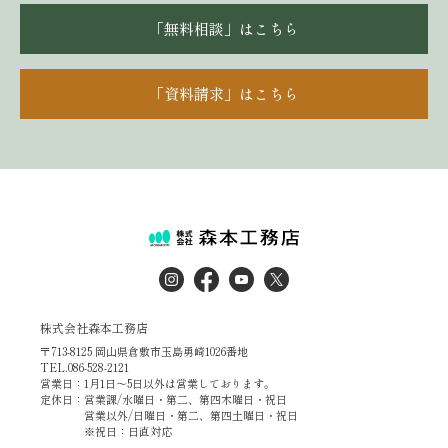
「無料相談」はこちら
「資料請求」はこちら
株式会社森本工務店
〒713-8125 岡山県倉敷市玉島勇崎1026番地
TEL.086-528-2121
営業日：1月1日～5日以外は営業しております。
定休日：営業課/水曜日・第二、第四木曜日・祝日
営業以外/日曜日・第二、第四土曜日・祝日
※祝日：日直対応