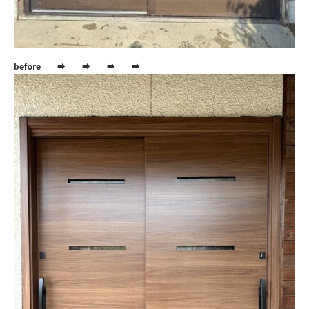
before
➡ ➡ ➡ ➡