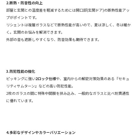
2.断熱・防音性の向上
部屋と玄関との温度差を軽減するためには開口部(玄関ドア)の断熱性能アッ
プがポイントです。
リシェントは複層ガラスなどで断熱性能が高いので、夏は涼しく、冬は暖か
く。玄関のお悩みを解消できます。
外部の音も遮断しやすくなり、防音効果も期待できます。
3.防犯性能の強化
ピッキングに強い
2ロック仕様
や、室内からの解錠対策効果のある『セキュ
リティサムターン』などの高い防犯性能。
2枚のガラスの間に特殊中間膜を挟み込み、一般的なガラスと比べ耐貫通性
に優れています。
4.多彩なデザインやカラーバリエーション