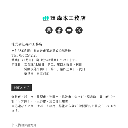
株式会社森本工務店
〒713-8125 岡山県倉敷市玉島勇崎1026番地
TEL.086-528-2121
営業日：1月1日～5日以外は営業しております。
定休日：営業課/水曜日・第二、第四木曜日・祝日
営業以外/日曜日・第二、第四土曜日・祝日
※祝日：日直対応
対応エリア
倉敷市・浅口市・井原市・笠岡市・総社市・矢掛町・早島町・岡山市（一
部エリア除く）・玉野市・浅口郡里庄町
※迅速なアフターサポートの為、弊社から車で1時間圏内を目安としており
ます。
個人情報保護方針