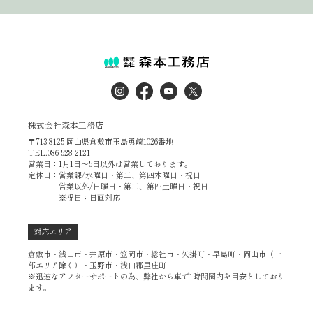
株式会社森本工務店
〒713-8125 岡山県倉敷市玉島勇崎1026番地
TEL.086-528-2121
営業日：1月1日～5日以外は営業しております。
定休日：営業課/水曜日・第二、第四木曜日・祝日
営業以外/日曜日・第二、第四土曜日・祝日
※祝日：日直対応
対応エリア
倉敷市・浅口市・井原市・笠岡市・総社市・矢掛町・早島町・岡山市（一
部エリア除く）・玉野市・浅口郡里庄町
※迅速なアフターサポートの為、弊社から車で1時間圏内を目安としており
ます。