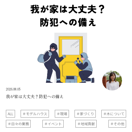
2026.08.05
我が家は大丈夫？防犯への備え
ALL
＃モデルハウス
＃現場
＃家づくり
＃木について
＃日々の業務
＃イベント
＃地域貢献
＃その他