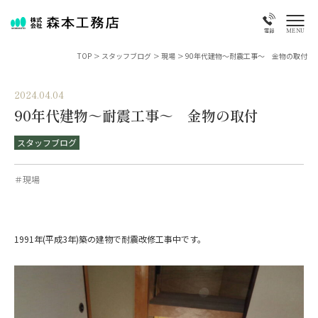
MENU
電話
TOP
>
スタッフブログ
>
現場
>
90年代建物～耐震工事～ 金物の取付
2024.04.04
90年代建物～耐震工事～ 金物の取付
スタッフブログ
＃現場
1991年(平成3年)築の建物で耐震改修工事中です。