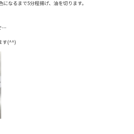
色になるまで5分程揚げ、油を切ります。
で…
(^^)