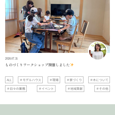
2026.07.31
ものづくりワークショップ開催しました
ALL
＃モデルハウス
＃現場
＃家づくり
＃木について
＃日々の業務
＃イベント
＃地域貢献
＃その他