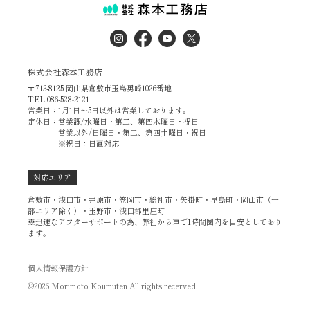
株式会社森本工務店
〒713-8125 岡山県倉敷市玉島勇崎1026番地
TEL.086-528-2121
営業日：1月1日～5日以外は営業しております。
定休日：営業課/水曜日・第二、第四木曜日・祝日
営業以外/日曜日・第二、第四土曜日・祝日
※祝日：日直対応
対応エリア
倉敷市・浅口市・井原市・笠岡市・総社市・矢掛町・早島町・岡山市（一
部エリア除く）・玉野市・浅口郡里庄町
※迅速なアフターサポートの為、弊社から車で1時間圏内を目安としており
ます。
個人情報保護方針
©2026 Morimoto Koumuten All rights recerved.