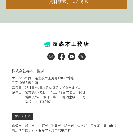
「資料請求」はこちら
株式会社森本工務店
〒713-8125 岡山県倉敷市玉島勇崎1026番地
TEL.086-528-2121
営業日：1月1日～5日以外は営業しております。
定休日：営業課/水曜日・第二、第四木曜日・祝日
営業以外/日曜日・第二、第四土曜日・祝日
※祝日：日直対応
対応エリア
倉敷市・浅口市・井原市・笠岡市・総社市・矢掛町・早島町・岡山市（一
部エリア除く）・玉野市・浅口郡里庄町