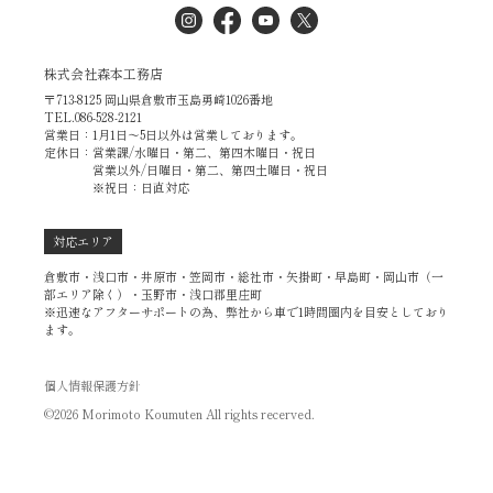
株式会社森本工務店
〒713-8125 岡山県倉敷市玉島勇崎1026番地
TEL.086-528-2121
営業日：1月1日～5日以外は営業しております。
定休日：営業課/水曜日・第二、第四木曜日・祝日
営業以外/日曜日・第二、第四土曜日・祝日
※祝日：日直対応
対応エリア
倉敷市・浅口市・井原市・笠岡市・総社市・矢掛町・早島町・岡山市（一
部エリア除く）・玉野市・浅口郡里庄町
※迅速なアフターサポートの為、弊社から車で1時間圏内を目安としており
ます。
個人情報保護方針
©2026 Morimoto Koumuten All rights recerved.