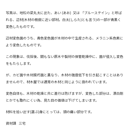
写真は、地松の梁丸太に出た、あい (あお) 又は 「ブルーステイン」と呼ば
れる、辺材(木材の樹皮に近い部材。白太(しらた)とも言う)の一部が青黒く
変色したものです。
辺材変色菌のうち、青色変色菌が木材の中で生産される、メラニン系色素に
より変色したものです。
この現象は、伐採後、間もない原木や製材の保管乾燥中に、菌が侵入し変色
をもたらします。
が、カビ菌や木材腐朽菌と異なり、木材の強度低下を引き起こすことはあり
ませんので、材木屋では通常の木材と同じように扱われています。
変色自体も、木材の乾燥と共に進行は防げますが、変色した部分は、漂白剤
とかでも取れにくい為、見た目の価値は下げてしまいます。
材料を拾い出す(選ぶ)身にとっては、頭の痛い部分です。
資材課 三宅