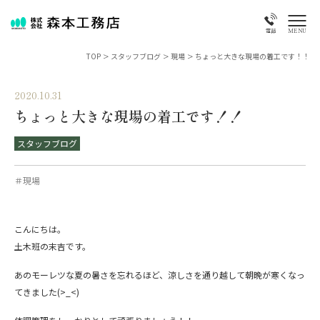
MENU
電話
TOP
>
スタッフブログ
>
現場
>
ちょっと大きな現場の着工です！！
2020.10.31
ちょっと大きな現場の着工です！！
スタッフブログ
＃現場
こんにちは。
土木班の末吉です。
あのモーレツな夏の暑さを忘れるほど、涼しさを通り越して朝晩が寒くなっ
てきました(>_<)