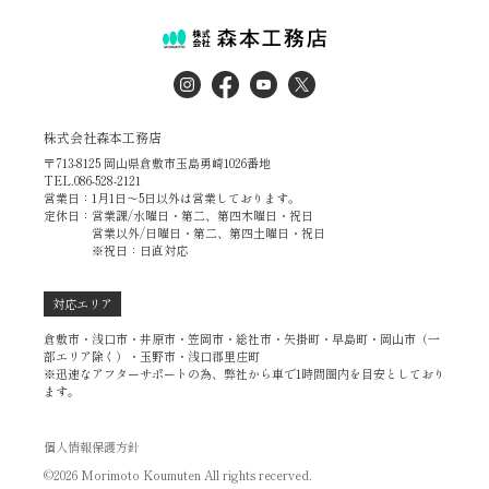
株式会社森本工務店
〒713-8125 岡山県倉敷市玉島勇崎1026番地
TEL.086-528-2121
営業日：1月1日～5日以外は営業しております。
定休日：営業課/水曜日・第二、第四木曜日・祝日
営業以外/日曜日・第二、第四土曜日・祝日
※祝日：日直対応
対応エリア
倉敷市・浅口市・井原市・笠岡市・総社市・矢掛町・早島町・岡山市（一
部エリア除く）・玉野市・浅口郡里庄町
※迅速なアフターサポートの為、弊社から車で1時間圏内を目安としており
ます。
個人情報保護方針
©2026 Morimoto Koumuten All rights recerved.