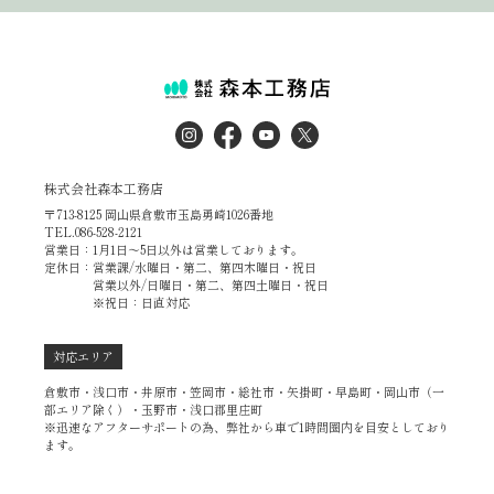
株式会社森本工務店
〒713-8125 岡山県倉敷市玉島勇崎1026番地
TEL.086-528-2121
営業日：1月1日～5日以外は営業しております。
定休日：営業課/水曜日・第二、第四木曜日・祝日
営業以外/日曜日・第二、第四土曜日・祝日
※祝日：日直対応
対応エリア
倉敷市・浅口市・井原市・笠岡市・総社市・矢掛町・早島町・岡山市（一
部エリア除く）・玉野市・浅口郡里庄町
※迅速なアフターサポートの為、弊社から車で1時間圏内を目安としており
ます。