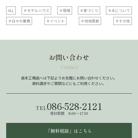
ALL
＃モデルハウス
＃現場
＃家づくり
＃木について
＃日々の業務
＃イベント
＃地域貢献
＃その他
お問い合わせ
Contact
森本工務店へは下記よりお気軽にお問い合わせください。
資料請求やご質問などにもご利用ください。
086-528-2121
TEL
受付時間 8:00～17:30
「無料相談」はこちら