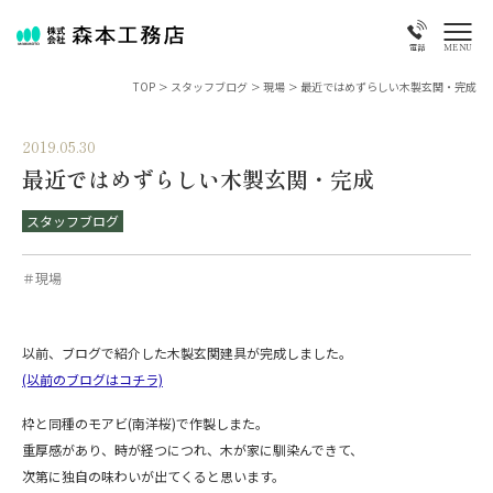
MENU
電話
TOP
>
スタッフブログ
>
現場
>
最近ではめずらしい木製玄関・完成
2019.05.30
最近ではめずらしい木製玄関・完成
スタッフブログ
＃現場
以前、ブログで紹介した木製玄関建具が完成しました。
(以前のブログはコチラ)
枠と同種のモアビ(南洋桜)で作製しまた。
重厚感があり、時が経つにつれ、木が家に馴染んできて、
次第に独自の味わいが出てくると思います。