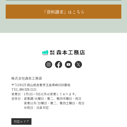
「資料請求」はこちら
株式会社森本工務店
〒713-8125 岡山県倉敷市玉島勇崎1026番地
TEL.086-528-2121
営業日：1月1日～5日以外は営業しております。
定休日：営業課/水曜日・第二、第四木曜日・祝日
営業以外/日曜日・第二、第四土曜日・祝日
※祝日：日直対応
対応エリア