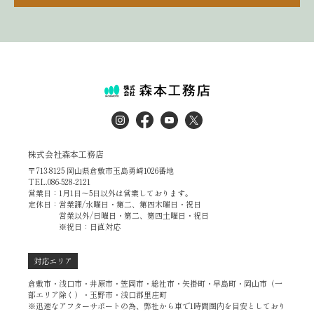
株式会社森本工務店
〒713-8125 岡山県倉敷市玉島勇崎1026番地
TEL.086-528-2121
営業日：1月1日～5日以外は営業しております。
定休日：営業課/水曜日・第二、第四木曜日・祝日
営業以外/日曜日・第二、第四土曜日・祝日
※祝日：日直対応
対応エリア
倉敷市・浅口市・井原市・笠岡市・総社市・矢掛町・早島町・岡山市（一
部エリア除く）・玉野市・浅口郡里庄町
※迅速なアフターサポートの為、弊社から車で1時間圏内を目安としており