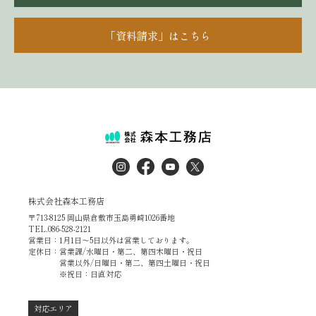
「資料請求」はこちら
株式会社森本工務店
〒713-8125 岡山県倉敷市玉島勇崎1026番地
TEL.086-528-2121
営業日：1月1日～5日以外は営業しております。
定休日：営業課/水曜日・第二、第四木曜日・祝日
営業以外/日曜日・第二、第四土曜日・祝日
※祝日：日直対応
対応エリア