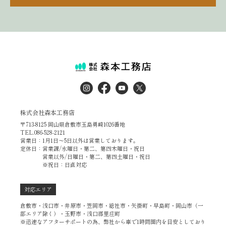
株式会社森本工務店
〒713-8125 岡山県倉敷市玉島勇崎1026番地
TEL.086-528-2121
営業日：1月1日～5日以外は営業しております。
定休日：営業課/水曜日・第二、第四木曜日・祝日
営業以外/日曜日・第二、第四土曜日・祝日
※祝日：日直対応
対応エリア
倉敷市・浅口市・井原市・笠岡市・総社市・矢掛町・早島町・岡山市（一
部エリア除く）・玉野市・浅口郡里庄町
※迅速なアフターサポートの為、弊社から車で1時間圏内を目安としており