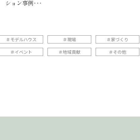
ション事例･･･
＃モデルハウス
＃現場
＃家づくり
＃イベント
＃地域貢献
＃その他