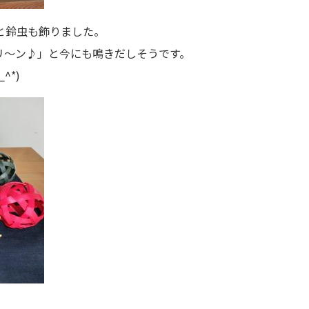
と鈴虫も飾りました。
リ～ン♪」と今にも鳴きだしそうです。
^*)