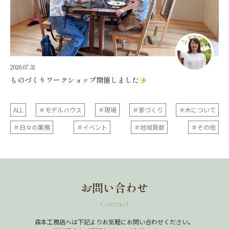
2026.07.31
ものづくりワークショップ開催しました
ALL
＃モデルハウス
＃現場
＃家づくり
＃木について
＃日々の業務
＃イベント
＃地域貢献
＃その他
お問い合わせ
Contact
森本工務店へは下記よりお気軽にお問い合わせください。