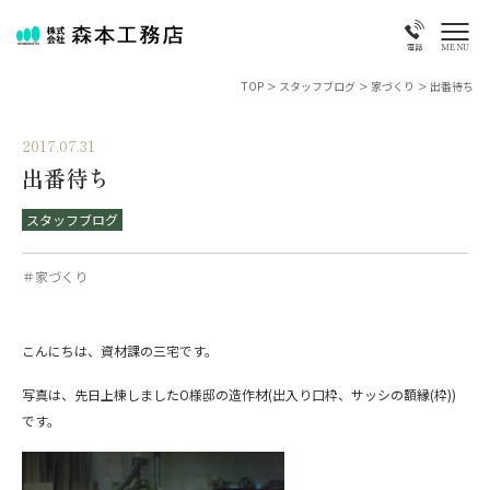
MENU
電話
TOP
>
スタッフブログ
>
家づくり
>
出番待ち
2017.07.31
出番待ち
スタッフブログ
＃家づくり
こんにちは、資材課の三宅です。
写真は、先日上棟しましたO様邸の造作材(出入り口枠、サッシの額縁(枠))
です。