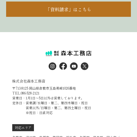
「資料請求」はこちら
株式会社森本工務店
〒713-8125 岡山県倉敷市玉島勇崎1026番地
TEL.086-528-2121
営業日：1月1日～5日以外は営業しております。
定休日：営業課/水曜日・第二、第四木曜日・祝日
営業以外/日曜日・第二、第四土曜日・祝日
※祝日：日直対応
対応エリア