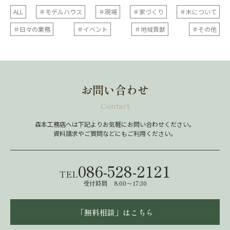
ALL
＃モデルハウス
＃現場
＃家づくり
＃木について
＃日々の業務
＃イベント
＃地域貢献
＃その他
お問い合わせ
Contact
森本工務店へは下記よりお気軽にお問い合わせください。
資料請求やご質問などにもご利用ください。
086-528-2121
TEL
受付時間 8:00～17:30
「無料相談」はこちら