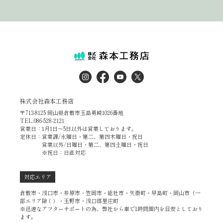
株式会社森本工務店
〒713-8125 岡山県倉敷市玉島勇崎1026番地
TEL.086-528-2121
営業日：1月1日～5日以外は営業しております。
定休日：営業課/水曜日・第二、第四木曜日・祝日
営業以外/日曜日・第二、第四土曜日・祝日
※祝日：日直対応
対応エリア
倉敷市・浅口市・井原市・笠岡市・総社市・矢掛町・早島町・岡山市（一
部エリア除く）・玉野市・浅口郡里庄町
※迅速なアフターサポートの為、弊社から車で1時間圏内を目安としており
ます。