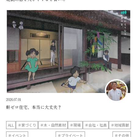
2026.07.01
軒ゼロ住宅、本当に大丈夫？
ALL
＃家づくり
＃木・自然素材
＃現場
＃会社・社員
＃地域貢献
＃イベント
＃プライベート
＃その他