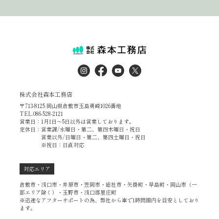
株式会社森本工務店
〒713-8125 岡山県倉敷市玉島勇崎1026番地
TEL.086-528-2121
営業日：1月1日～5日以外は営業しております。
定休日：営業課/水曜日・第二、第四木曜日・祝日
営業以外/日曜日・第二、第四土曜日・祝日
※祝日：日直対応
対応エリア
倉敷市・浅口市・井原市・笠岡市・総社市・矢掛町・早島町・岡山市（一
部エリア除く）・玉野市・浅口郡里庄町
※迅速なアフターサポートの為、弊社から車で1時間圏内を目安としており
ます。