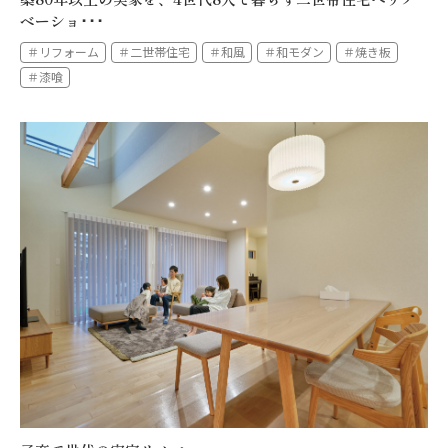
ベーショ･･･
＃リフォーム
＃二世帯住宅
＃和風
＃和モダン
＃焼き板
＃漆喰