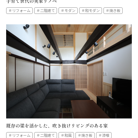
子育て世代の実家リノベ
＃リフォーム
＃二階建て
＃モダン
＃和モダン
＃焼き板
既存の梁を活かした、吹き抜けリビングのある家
＃リフォーム
＃二階建て
＃和風
＃焼き板
＃漆喰