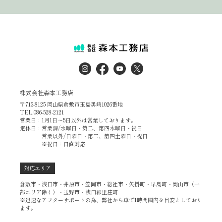
株式会社森本工務店
〒713-8125 岡山県倉敷市玉島勇崎1026番地
TEL.086-528-2121
営業日：1月1日～5日以外は営業しております。
定休日：営業課/水曜日・第二、第四木曜日・祝日
営業以外/日曜日・第二、第四土曜日・祝日
※祝日：日直対応
対応エリア
倉敷市・浅口市・井原市・笠岡市・総社市・矢掛町・早島町・岡山市（一
部エリア除く）・玉野市・浅口郡里庄町
※迅速なアフターサポートの為、弊社から車で1時間圏内を目安としており
ます。