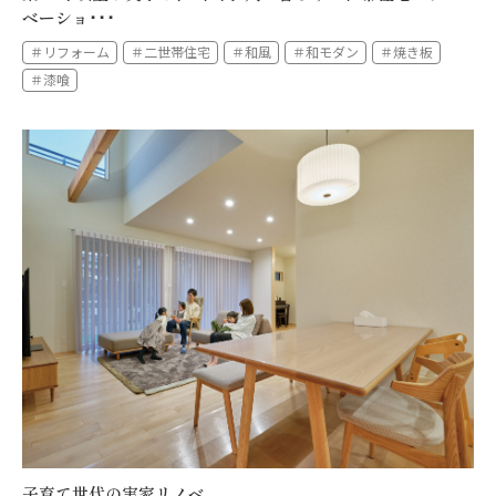
ベーショ･･･
＃リフォーム
＃二世帯住宅
＃和風
＃和モダン
＃焼き板
＃漆喰
子育て世代の実家リノベ