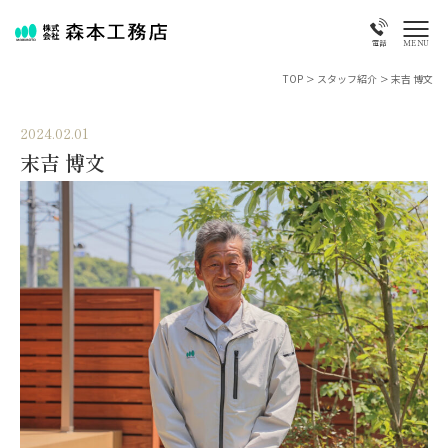
MENU
電話
TOP
>
スタッフ紹介
>
末吉 博文
2024.02.01
末吉 博文