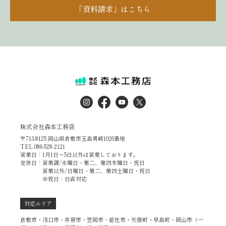
「資料請求」はこちら
株式会社森本工務店
〒713-8125 岡山県倉敷市玉島勇崎1026番地
TEL.086-528-2121
営業日：1月1日～5日以外は営業しております。
定休日：営業課/水曜日・第二、第四木曜日・祝日
営業以外/日曜日・第二、第四土曜日・祝日
※祝日：日直対応
対応エリア
倉敷市・浅口市・井原市・笠岡市・総社市・矢掛町・早島町・岡山市（一