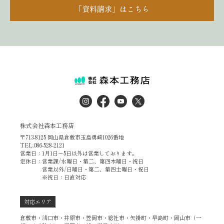
「資料請求」はこちら
株式会社森本工務店
〒713-8125 岡山県倉敷市玉島勇崎1026番地
TEL.086-528-2121
営業日：1月1日～5日以外は営業しております。
定休日：営業課/水曜日・第二、第四木曜日・祝日
営業以外/日曜日・第二、第四土曜日・祝日
※祝日：日直対応
対応エリア
倉敷市・浅口市・井原市・笠岡市・総社市・矢掛町・早島町・岡山市（一