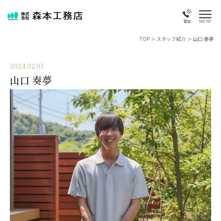
MENU
電話
TOP
>
スタッフ紹介
>
山口 奏夢
2024.02.01
山口 奏夢