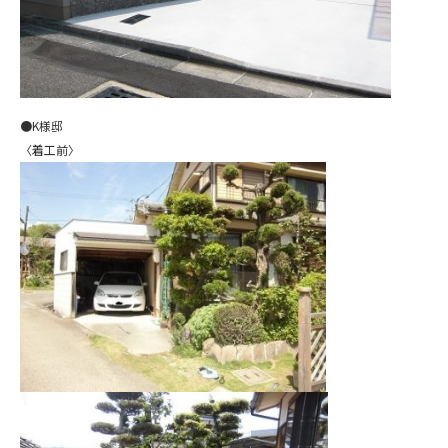
●K様邸
〈着工前〉