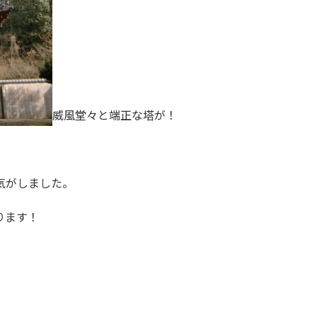
威風堂々と端正な塔が！
、
気がしました。
ります！
！