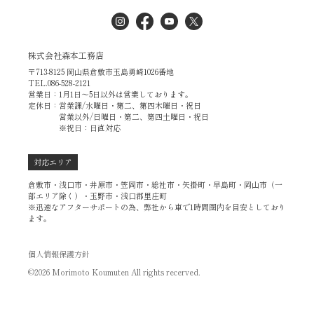
株式会社森本工務店
〒713-8125 岡山県倉敷市玉島勇崎1026番地
TEL.086-528-2121
営業日：1月1日～5日以外は営業しております。
定休日：営業課/水曜日・第二、第四木曜日・祝日
営業以外/日曜日・第二、第四土曜日・祝日
※祝日：日直対応
対応エリア
倉敷市・浅口市・井原市・笠岡市・総社市・矢掛町・早島町・岡山市（一
部エリア除く）・玉野市・浅口郡里庄町
※迅速なアフターサポートの為、弊社から車で1時間圏内を目安としており
ます。
個人情報保護方針
©2026 Morimoto Koumuten All rights recerved.